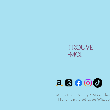
TROUVE
-MOI
© 2021 par Nancy SM Waldm
Fièrement créé avec
Wix.c