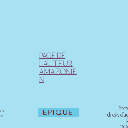
PAGE DE
L'AUTEUR
AMAZONIE
N
Photo
an.
ÉPIQUE
droits d
om
200